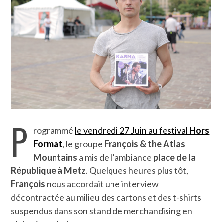
MÉROS
ATION
P
MENTS
rogrammé
le vendredi 27 Juin au festival
Hors
Format
, le groupe
François & the Atlas
T
Mountains
a mis de l’ambiance
place de la
République à Metz
. Quelques heures plus tôt,
François
nous accordait une interview
décontractée au milieu des cartons et des t-shirts
suspendus dans son stand de merchandising en