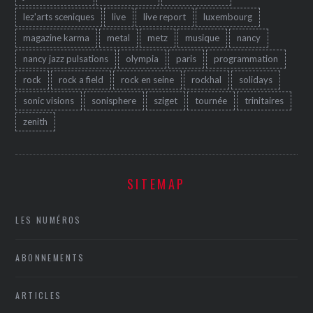
lez'arts sceniques
live
live report
luxembourg
magazine karma
metal
metz
musique
nancy
nancy jazz pulsations
olympia
paris
programmation
rock
rock a field
rock en seine
rockhal
solidays
sonic visions
sonisphere
sziget
tournée
trinitaires
zenith
SITEMAP
LES NUMÉROS
ABONNEMENTS
ARTICLES