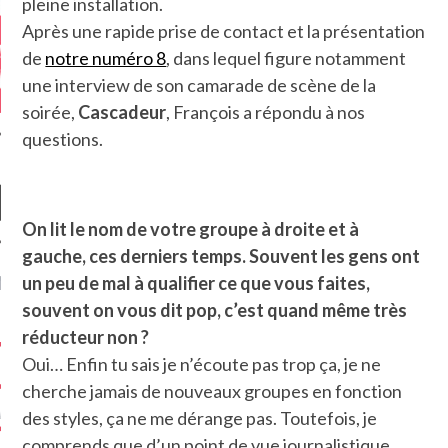
pleine installation.
Après une rapide prise de contact et la présentation
de
notre numéro 8
, dans lequel figure notamment
une interview de son camarade de scène de la
soirée,
Cascadeur
, François a répondu à nos
questions.
On lit le nom de votre groupe à droite et à
gauche, ces derniers temps. Souvent les gens ont
NIÈRES CRITIQUES
un peu de mal à qualifier ce que vous faites,
souvent on vous dit pop, c’est quand même très
7.6
 DUDE’S REV...
réducteur non ?
Oui… Enfin tu sais je n’écoute pas trop ça, je ne
5.4
CLAN – A BE...
cherche jamais de nouveaux groupes en fonction
6.8
APLES – HEL...
des styles, ça ne me dérange pas. Toutefois, je
comprends que d’un point de vue journalistique,