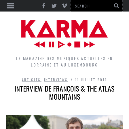
S
EPORTS
IEWS
LE MAGAZINE DES MUSIQUES ACTUELLES EN
LORRAINE ET AU LUXEMBOURG
QUES
ARTICLES
,
INTERVIEWS
11 JUILLET 2014
INTERVIEW DE FRANÇOIS & THE ATLAS
L
MOUNTAINS
DES GROUPES DU LOCAL
EZ LE LOCAL DU MAGAZINE
RS