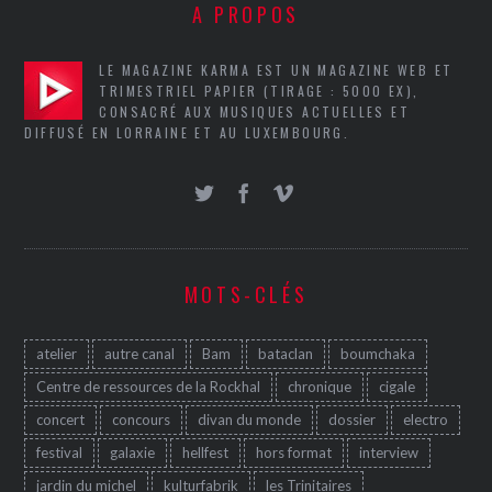
A PROPOS
LE MAGAZINE KARMA EST UN MAGAZINE WEB ET
TRIMESTRIEL PAPIER (TIRAGE : 5000 EX),
CONSACRÉ AUX MUSIQUES ACTUELLES ET
DIFFUSÉ EN LORRAINE ET AU LUXEMBOURG.
MOTS-CLÉS
atelier
autre canal
Bam
bataclan
boumchaka
Centre de ressources de la Rockhal
chronique
cigale
concert
concours
divan du monde
dossier
electro
festival
galaxie
hellfest
hors format
interview
jardin du michel
kulturfabrik
les Trinitaires