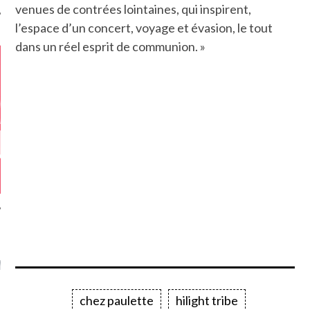
venues de contrées lointaines, qui inspirent,
l’espace d’un concert, voyage et évasion, le tout
dans un réel esprit de communion. »
GAZINE KARMA –
MIER ANNIVERSAIRE
chez paulette
hilight tribe