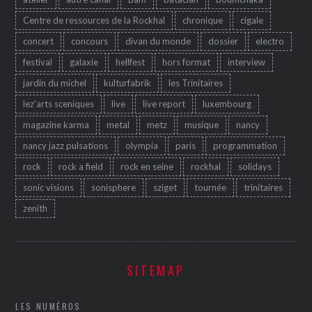
Centre de ressources de la Rockhal
chronique
cigale
concert
concours
divan du monde
dossier
electro
festival
galaxie
hellfest
hors format
interview
jardin du michel
kulturfabrik
les Trinitaires
lez'arts sceniques
live
live report
luxembourg
magazine karma
metal
metz
musique
nancy
nancy jazz pulsations
olympia
paris
programmation
rock
rock a field
rock en seine
rockhal
solidays
sonic visions
sonisphere
sziget
tournée
trinitaires
zenith
SITEMAP
LES NUMÉROS