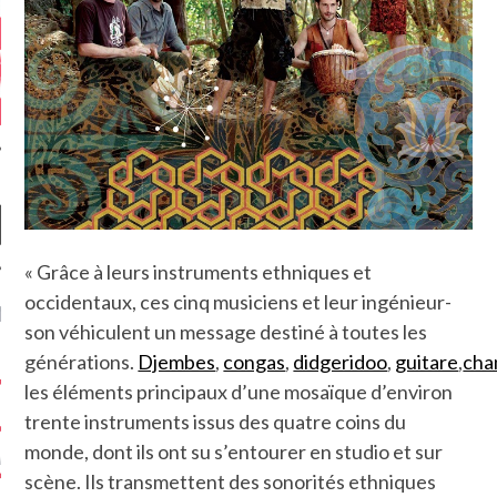
« Grâce à leurs instruments ethniques et
occidentaux, ces cinq musiciens et leur ingénieur-
NIÈRES CRITIQUES
son véhiculent un message destiné à toutes les
générations.
Djembes
,
congas
,
didgeridoo
,
guitare
,
cha
7.6
 DUDE’S REV...
les éléments principaux d’une mosaïque d’environ
5.4
CLAN – A BE...
trente instruments issus des quatre coins du
monde, dont ils ont su s’entourer en studio et sur
6.8
APLES – HEL...
scène. Ils transmettent des sonorités ethniques