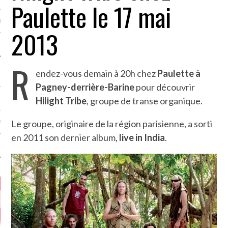
Paulette le 17 mai
MÉROS
2013
R
endez-vous demain à 20h chez
Paulette à
Pagney-derrière-Barine
pour découvrir
Hilight Tribe
, groupe de transe organique.
ATION
Le groupe, originaire de la région parisienne, a sorti
MENTS
en 2011 son dernier album,
live in India
.
T