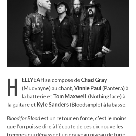
MÉROS
ATION
H
MENTS
ELLYEAH
se compose de
Chad Gray
(Mudvayne) au chant,
Vinnie Paul
(Pantera) à
T
la batterie et
Tom Maxwell
(Nothingface) à
la guitare et
Kyle Sanders
(Bloodsimple) à la basse.
Blood for Blood
est un retour en force, c’est le moins
que l’on puisse dire à l’écoute de ces dix nouvelles
trempes qui dépassent un nouveau niveau de furie