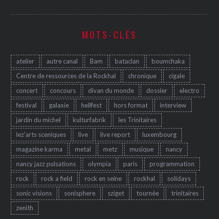
MOTS-CLÉS
atelier
autre canal
Bam
bataclan
boumchaka
Centre de ressources de la Rockhal
chronique
cigale
concert
concours
divan du monde
dossier
electro
festival
galaxie
hellfest
hors format
interview
jardin du michel
kulturfabrik
les Trinitaires
lez'arts sceniques
live
live report
luxembourg
magazine karma
metal
metz
musique
nancy
nancy jazz pulsations
olympia
paris
programmation
rock
rock a field
rock en seine
rockhal
solidays
sonic visions
sonisphere
sziget
tournée
trinitaires
zenith