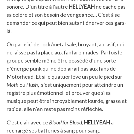
sonore. D’un titre à l’autre
HELLYEAH
ne cache pas
sa colère et son besoin de vengeance… C’est à se
demander ce qui peut bien autant énerver ces gars-
là.
On parle ici de rock/metal sale, bruyant, abrasif, qui
ne laisse pas la place aux fanfaronnades. Parfois le
groupe semble même être possédé d’une sorte
d’énergie punk qui ne déplairait pas aux fans de
Motörhead. Et si le quatuor lève un peu le pied sur
NIÈRES CRITIQUES
Moth
ou
Hush
, s’est uniquement pour atteindre un
registre plus émotionnel, et prouver que si sa
7.6
 DUDE’S REV...
musique peut être incroyablement lourde, grasse et
rapide, elle n’en reste pas moins réfléchie.
5.4
CLAN – A BE...
C’est clair avec ce
Blood for Blood
,
HELLYEAH
a
6.8
APLES – HEL...
rechargé ses batteries à sang pour sang.