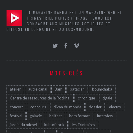
LE MAGAZINE KARMA EST UN MAGAZINE WEB ET
TRIMESTRIEL PAPIER (TIRAGE : 5000 EX),
CONSACRÉ AUX MUSIQUES ACTUELLES ET
DIFFUSÉ EN LORRAINE ET AU LUXEMBOURG.
MOTS-CLÉS
atelier
autre canal
Bam
bataclan
boumchaka
Centre de ressources de la Rockhal
chronique
cigale
concert
concours
divan du monde
dossier
electro
festival
galaxie
hellfest
hors format
interview
jardin du michel
kulturfabrik
les Trinitaires