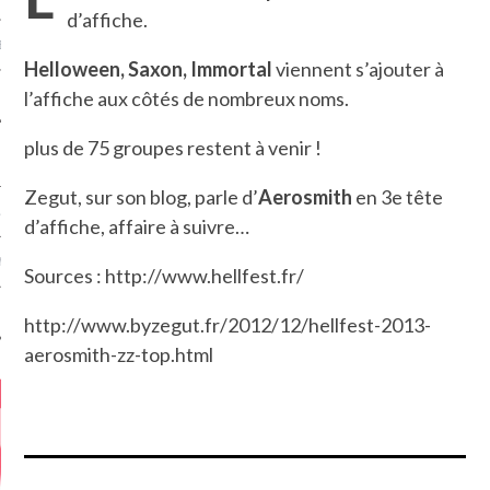
d’affiche.
MÉROS
Helloween, Saxon, Immortal
viennent s’ajouter à
l’affiche aux côtés de nombreux noms.
plus de 75 groupes restent à venir !
Zegut, sur son blog, parle d’
Aerosmith
en 3e tête
ATION
d’affiche, affaire à suivre…
MENTS
Sources : http://www.hellfest.fr/
T
http://www.byzegut.fr/2012/12/hellfest-2013-
aerosmith-zz-top.html