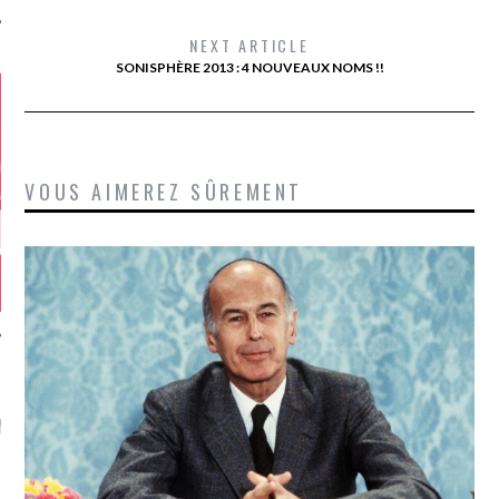
NEXT ARTICLE
SONISPHÈRE 2013 : 4 NOUVEAUX NOMS !!
VOUS AIMEREZ SÛREMENT
GAZINE KARMA –
MIER ANNIVERSAIRE