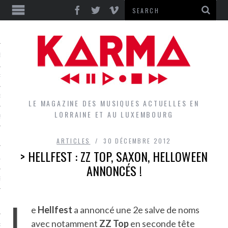
S
EPORTS
IEWS
LE MAGAZINE DES MUSIQUES ACTUELLES EN
LORRAINE ET AU LUXEMBOURG
QUES
ARTICLES
30 DÉCEMBRE 2012
> HELLFEST : ZZ TOP, SAXON, HELLOWEEN
L
ANNONCÉS !
DES GROUPES DU LOCAL
L
EZ LE LOCAL DU MAGAZINE
e
Hellfest
a annoncé une 2e salve de noms
avec notamment
ZZ Top
en seconde tête
RS