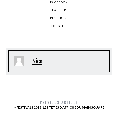
FACEBOOK
TWITTER
PINTEREST
GOOGLE +
Nico
NIÈRES CRITIQUES
7.6
 DUDE’S REV...
5.4
CLAN – A BE...
PREVIOUS ARTICLE
> FESTIVALS 2013 : LES TÊTES D’AFFICHE DU MAIN SQUARE
6.8
APLES – HEL...