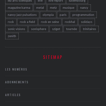
lez'arts sceniques
live
live report
luxembourg
magazine karma
metal
metz
musique
nancy
nancy jazz pulsations
olympia
paris
programmation
rock
rock a field
rock en seine
rockhal
solidays
sonic visions
sonisphere
sziget
tournée
trinitaires
zenith
SITEMAP
LES NUMÉROS
ABONNEMENTS
ARTICLES