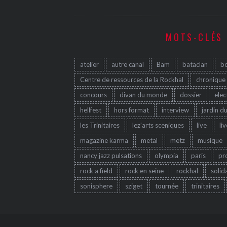
MOTS-CLÉS
atelier
autre canal
Bam
bataclan
b
Centre de ressources de la Rockhal
chronique
concours
divan du monde
dossier
elec
hellfest
hors format
interview
jardin d
les Trinitaires
lez'arts sceniques
live
li
magazine karma
metal
metz
musique
nancy jazz pulsations
olympia
paris
pr
rock a field
rock en seine
rockhal
solid
sonisphere
sziget
tournée
trinitaires