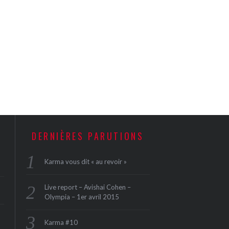
DERNIÈRES PARUTIONS
Karma vous dit « au revoir »
Live report – Avishai Cohen –
Olympia – 1er avril 2015
Karma #10