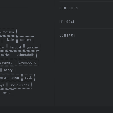
CONCOURS
LE LOCAL
oumchaka
CONTACT
cigale
concert
tro
festival
galaxie
u michel
kulturfabrik
ve report
luxembourg
nancy
ogrammation
rock
ays
sonic visions
zenith