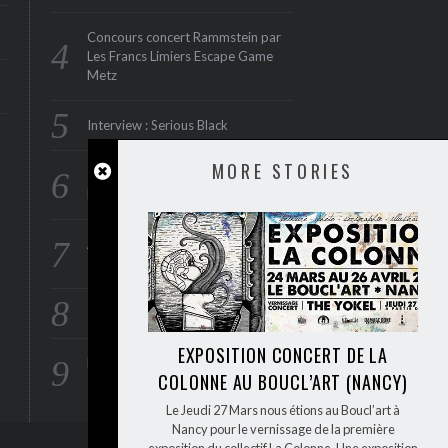
Concours concert Rammstein par
Les Francs Limiers Escape Game
Metz
Interview : Serious Black
MORE STORIES
Thunder en concert à Paris au
Divan du Monde le 15 juin 2015
ANTI FLAG : en concert à Paris le
1er juin 2015 (Maroquinerie‏)
Interview : Rae Morris
EXPOSITION CONCERT DE LA
Foire Internationale aux disques le
COLONNE AU BOUCL’ART (NANCY)
26 avril 2015 à la Rockhal
Le Jeudi 27 Mars nous étions au Boucl’art à
Nancy pour le vernissage de la première