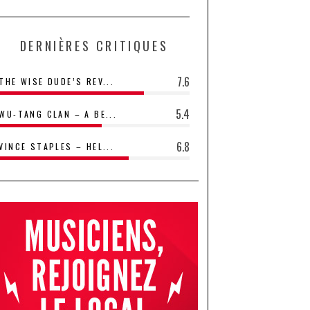
DERNIÈRES CRITIQUES
7.6
THE WISE DUDE’S REV...
5.4
WU-TANG CLAN – A BE...
6.8
VINCE STAPLES – HEL...