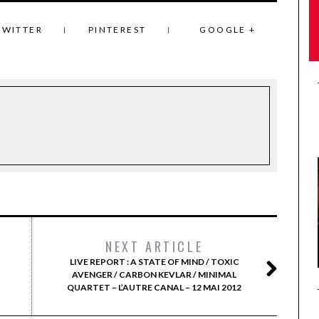
TWITTER
PINTEREST
GOOGLE +
NEXT ARTICLE
LIVE REPORT : A STATE OF MIND / TOXIC
AVENGER / CARBON KEVLAR / MINIMAL
QUARTET – L’AUTRE CANAL – 12 MAI 2012