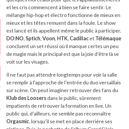
et les cris commencent à bien se faire sentir. Le
mélange hip-hop et électro fonctionne de mieux en
mieux et les têtes remuent dans la foule. Le show
est lancé et ils appellent même le public à participer.
DO:NO
,
Sptich
,
Voon
,
HTK
,
Cadillac
et
Télémaque
concluent un set réussi où il manque certes un peu
de magie mais le principal est que la joie d’être là se
voit sur les visages.
Il ne faut pas attendre longtemps pour voir la salle
se remplir à l’approche de l’entrée du duo versaillais
sur scène. On peut imaginer retrouver des fans du
Klub des Loosers
dans le public, sûrement
GAZINE KARMA –
impatients de retrouver la formation en live. Un
MIER ANNIVERSAIRE
public qui, d’ailleurs, ne semble pas reconnaître
Orgasmic
, lorsqu’il se met en place derrière ses
platines. Puis, la pochette de l’album
Grand Siècle
,