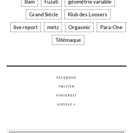
Bam
Fuzati
géométrie variable
Grand Siècle
Klub des Loosers
live report
metz
Orgasmic
Para-One
Télémaque
FACEBOOK
TWITTER
PINTEREST
GOOGLE +