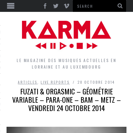
S
EPORTS
IEWS
LE MAGAZINE DES MUSIQUES ACTUELLES EN
LORRAINE ET AU LUXEMBOURG
QUES
ARTICLES
,
LIVE REPORTS
28 OCTOBRE 2014
FUZATI & ORGASMIC – GÉOMÉTRIE
L
VARIABLE – PARA-ONE – BAM – METZ –
VENDREDI 24 OCTOBRE 2014
DES GROUPES DU LOCAL
EZ LE LOCAL DU MAGAZINE
RS