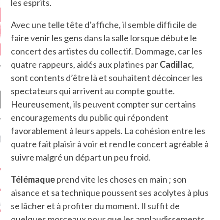
les esprits.
Avec une telle tête d’affiche, il semble difficile de
faire venir les gens dans la salle lorsque débute le
concert des artistes du collectif. Dommage, car les
quatre rappeurs, aidés aux platines par
Cadillac
,
sont contents d’être là et souhaitent décoincer les
spectateurs qui arrivent au compte goutte.
Heureusement, ils peuvent compter sur certains
encouragements du public qui répondent
favorablement à leurs appels. La cohésion entre les
NIÈRES CRITIQUES
quatre fait plaisir à voir et rend le concert agréable à
suivre malgré un départ un peu froid.
7.6
 DUDE’S REV...
Télémaque
prend vite les choses en main ; son
5.4
CLAN – A BE...
aisance et sa technique poussent ses acolytes à plus
6.8
APLES – HEL...
se lâcher et à profiter du moment. Il suffit de
quelques morceaux pour que les applaudissements