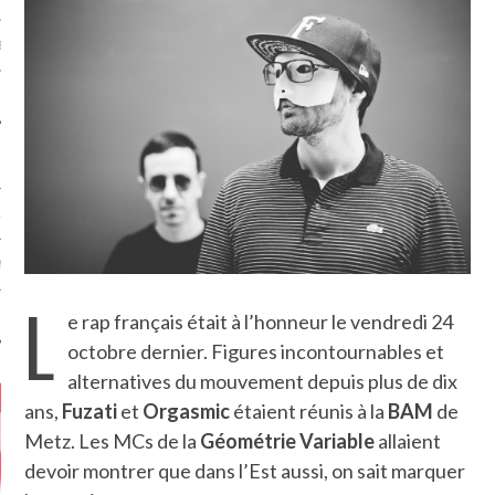
MÉROS
ATION
MENTS
L
T
e rap français était à l’honneur le vendredi 24
octobre dernier. Figures incontournables et
alternatives du mouvement depuis plus de dix
ans,
Fuzati
et
Orgasmic
étaient réunis à la
BAM
de
Metz. Les MCs de la
Géométrie Variable
allaient
devoir montrer que dans l’Est aussi, on sait marquer