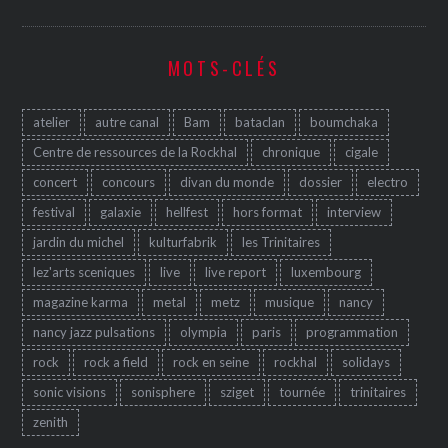
MOTS-CLÉS
atelier
autre canal
Bam
bataclan
boumchaka
Centre de ressources de la Rockhal
chronique
cigale
concert
concours
divan du monde
dossier
electro
festival
galaxie
hellfest
hors format
interview
jardin du michel
kulturfabrik
les Trinitaires
lez'arts sceniques
live
live report
luxembourg
magazine karma
metal
metz
musique
nancy
nancy jazz pulsations
olympia
paris
programmation
rock
rock a field
rock en seine
rockhal
solidays
sonic visions
sonisphere
sziget
tournée
trinitaires
zenith