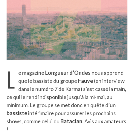
MÉROS
ATION
L
e magazine
Longueur d’Ondes
nous apprend
MENTS
que le bassiste du groupe
Fauve
(en interview
T
dans le numéro 7 de Karma) s’est cassé la main,
ce qui le rend indisponible jusqu’à la mi-mai, au
minimum. Le groupe se met donc en quête d’un
bassiste
intérimaire pour assurer les prochains
shows, comme celui du
Bataclan
. Avis aux amateurs
!