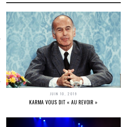
ÉSEAUX SOCIAUX
JUIN 10, 2019
KARMA VOUS DIT « AU REVOIR »