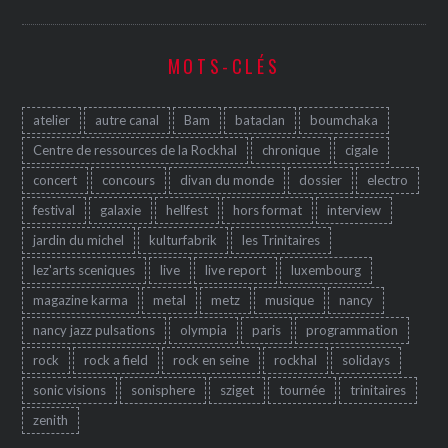
MOTS-CLÉS
atelier
autre canal
Bam
bataclan
boumchaka
Centre de ressources de la Rockhal
chronique
cigale
concert
concours
divan du monde
dossier
electro
festival
galaxie
hellfest
hors format
interview
jardin du michel
kulturfabrik
les Trinitaires
lez'arts sceniques
live
live report
luxembourg
magazine karma
metal
metz
musique
nancy
nancy jazz pulsations
olympia
paris
programmation
rock
rock a field
rock en seine
rockhal
solidays
sonic visions
sonisphere
sziget
tournée
trinitaires
zenith