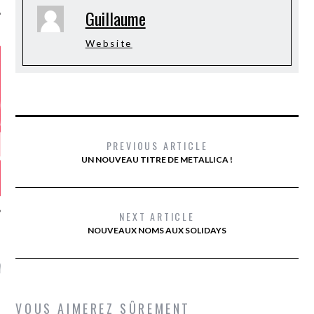
Guillaume
Website
PREVIOUS ARTICLE
UN NOUVEAU TITRE DE METALLICA !
NEXT ARTICLE
NOUVEAUX NOMS AUX SOLIDAYS
GAZINE KARMA –
MIER ANNIVERSAIRE
VOUS AIMEREZ SÛREMENT