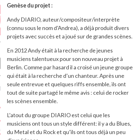
Genèse du projet :
Andy DIARIO, auteur/compositeur/interprète
(connu sous le nom d’Andrea), a déjà produit divers
projets avec succès et a joué sur de grandes scènes.
En 2012 Andy était à la recherche de jeunes
musiciens talentueux pour son nouveau projet à
Berlin. Comme par hasard il a croisé un jeune groupe
qui était à la recherche d’un chanteur. Après une
seule entrevue et quelques riffs ensemble, ils ont
NIÈRES CRITIQUES
tout de suite partagé le même avis : celui de rocker
les scènes ensemble.
7.6
 DUDE’S REV...
L’atout du groupe DIARIO est celui que les
5.4
CLAN – A BE...
musiciens ont tous un style différent: il y a du Blues,
6.8
APLES – HEL...
du Metal et du Rock et qu’ils ont tous déjà un peu