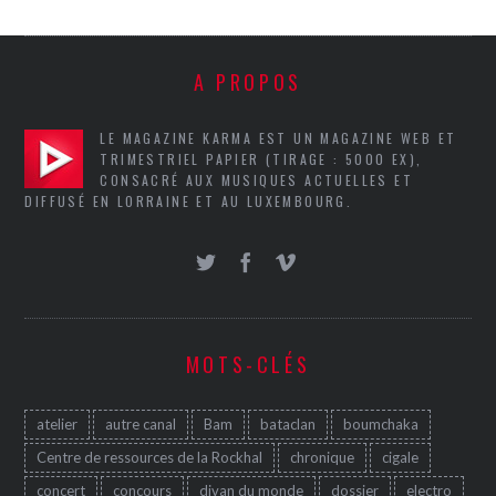
A PROPOS
LE MAGAZINE KARMA EST UN MAGAZINE WEB ET
TRIMESTRIEL PAPIER (TIRAGE : 5000 EX),
CONSACRÉ AUX MUSIQUES ACTUELLES ET
DIFFUSÉ EN LORRAINE ET AU LUXEMBOURG.
MOTS-CLÉS
atelier
autre canal
Bam
bataclan
boumchaka
Centre de ressources de la Rockhal
chronique
cigale
concert
concours
divan du monde
dossier
electro