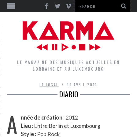
S
EPORTS
IEWS
LE MAGAZINE DES MUSIQUES ACTUELLES EN
LORRAINE ET AU LUXEMBOURG
QUES
LE LOCAL
29 AVRIL 2013
DIARIO
L
DES GROUPES DU LOCAL
A
nnée de création :
2012
EZ LE LOCAL DU MAGAZINE
Lieu :
Entre Berlin et Luxembourg
Style :
Pop Rock
RS