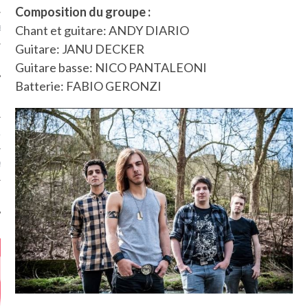
Composition du groupe :
Chant et guitare: ANDY DIARIO
MÉROS
Guitare: JANU DECKER
Guitare basse: NICO PANTALEONI
Batterie: FABIO GERONZI
ATION
MENTS
T