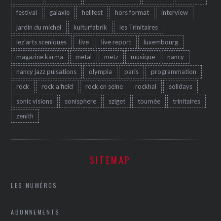
festival
galaxie
hellfest
hors format
interview
jardin du michel
kulturfabrik
les Trinitaires
lez'arts sceniques
live
live report
luxembourg
magazine karma
metal
metz
musique
nancy
nancy jazz pulsations
olympia
paris
programmation
rock
rock a field
rock en seine
rockhal
solidays
sonic visions
sonisphere
sziget
tournée
trinitaires
zenith
SITEMAP
LES NUMÉROS
ABONNEMENTS