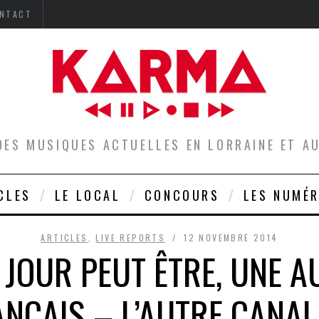
NTACT
DES MUSIQUES ACTUELLES EN LORRAINE ET 
CLES
LE LOCAL
CONCOURS
LES NUMÉ
ARTICLES
,
LIVE REPORTS
12 NOVEMBRE 2014
N JOUR PEUT ÊTRE, UNE A
ANÇAIS – L’AUTRE CANAL