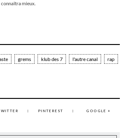
c connaîtra mieux.
aste
grems
klub des 7
l'autre canal
rap
TWITTER
PINTEREST
GOOGLE +