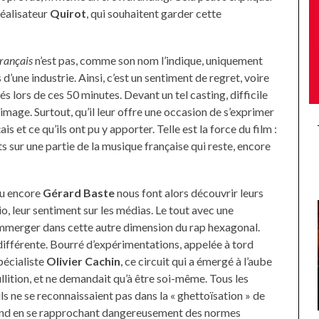
réalisateur
Quirot
, qui souhaitent garder cette
Français
n’est pas, comme son nom l’indique, uniquement
’une industrie. Ainsi, c’est un sentiment de regret, voire
s lors de ces 50 minutes. Devant un tel casting, difficile
e image. Surtout, qu’il leur offre une occasion de s’exprimer
is et ce qu’ils ont pu y apporter. Telle est la force du film :
ts sur une partie de la musique française qui reste, encore
u encore
Gérard Baste
nous font alors découvrir leurs
o, leur sentiment sur les médias. Le tout avec une
’immerger dans cette autre dimension du rap hexagonal.
 différente. Bourré d’expérimentations, appelée à tord
spécialiste
Olivier Cachin
, ce circuit qui a émergé à l’aube
llition, et ne demandait qu’à être soi-même. Tous les
ils ne se reconnaissaient pas dans la « ghettoïsation » de
rond en se rapprochant dangereusement des normes