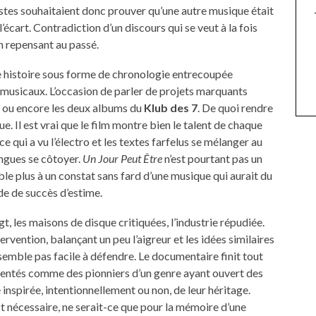
stes souhaitaient donc prouver qu’une autre musique était
’écart. Contradiction d’un discours qui se veut à la fois
n repensant au passé.
ne histoire sous forme de chronologie entrecoupée
s musicaux. L’occasion de parler de projets marquants
ou encore les deux albums du
Klub des 7
. De quoi rendre
. Il est vrai que le film montre bien le talent de chaque
 qui a vu l’électro et les textes farfelus se mélanger au
ingues se côtoyer.
Un Jour Peut Être
n’est pourtant pas un
le plus à un constat sans fard d’une musique qui aurait du
ade de succès d’estime.
, les maisons de disque critiquées, l’industrie répudiée.
ntervention, balançant un peu l’aigreur et les idées similaires
emble pas facile à défendre. Le documentaire finit tout
ésentés comme des pionniers d’un genre ayant ouvert des
 inspirée, intentionnellement ou non, de leur héritage.
st nécessaire, ne serait-ce que pour la mémoire d’une