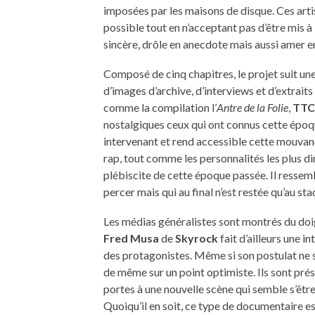
imposées par les maisons de disque. Ces arti
possible tout en n’acceptant pas d’être mis à l
sincère, drôle en anecdote mais aussi amer e
Composé de cinq chapitres, le projet suit u
d’images d’archive, d’interviews et d’extrait
comme la compilation l’
Antre de la Folie
,
TTC
nostalgiques ceux qui ont connus cette époque
intervenant et rend accessible cette mouvance
rap, tout comme les personnalités les plus d
plébiscite de cette époque passée. Il ressemb
percer mais qui au final n’est restée qu’au st
Les médias généralistes sont montrés du doigt
Fred Musa
de
Skyrock
fait d’ailleurs une i
des protagonistes. Même si son postulat ne s
de même sur un point optimiste. Ils sont pr
portes à une nouvelle scène qui semble s’être
Quoiqu’il en soit, ce type de documentaire e