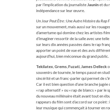
par l’implication du journaliste
Jaunin
et du 
indépendance sur leur œuvre.
Un Jour Peut Être : Une Autre Histoire du Rap 
sur un mouvement, mais aussi sur les rouages d
d’amertume qui domine chez les artistes filmé
d’imaginer ressortir de la salle avec une tell
sur leurs dix années passées dans le rap frança
apporter un point de vue et des avis différen
aujourd’hui, bien méconnue du grand public.
Tekilatex
,
Grems
,
Fuzati
,
James Delleck
o
souvenirs de tournée, le temps passé en studi
sincérité et un franc-parler qui permet de s
Car il est bien question d’une branche jugée
« rap alternatif » ou « rap de blancs » par le 
du nouveau millénaire était avant tout en ébu
rappeurs du film sont d’accord sur ce point : 
leur musique qui commençait à tourner en 