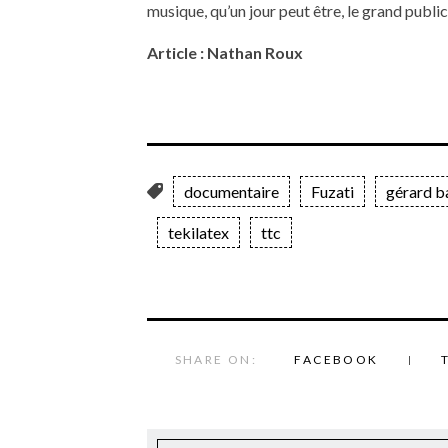
musique, qu’un jour peut être, le grand publi
Article : Nathan Roux
documentaire
Fuzati
gérard b
tekilatex
ttc
SHARE ON:
FACEBOOK