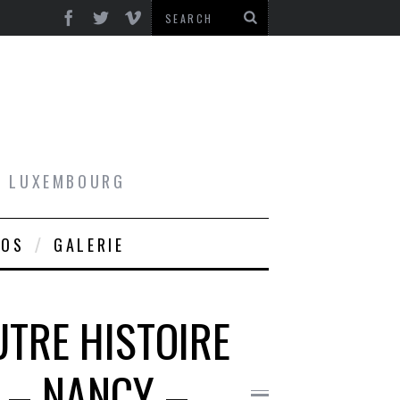
AU LUXEMBOURG
ROS
GALERIE
UTRE HISTOIRE
 – NANCY –