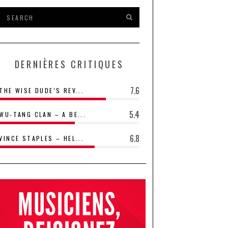
DERNIÈRES CRITIQUES
7.6
THE WISE DUDE’S REV...
5.4
WU-TANG CLAN – A BE...
6.8
VINCE STAPLES – HEL...