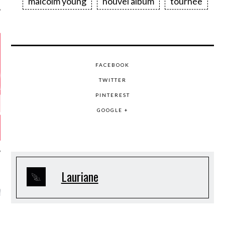
malcolm young
nouvel album
tournée
FACEBOOK
TWITTER
PINTEREST
GOOGLE +
Lauriane
GAZINE KARMA –
MIER ANNIVERSAIRE