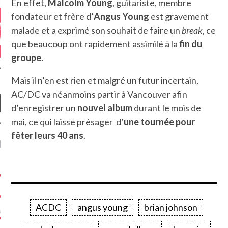
En effet,
Malcolm Young
, guitariste, membre
fondateur et frère d’
Angus Young
est gravement
malade et a exprimé son souhait de faire un
break
, ce
que beaucoup ont rapidement assimilé à la
fin du
groupe
.
Mais il n’en est rien et malgré un futur incertain,
AC/DC va néanmoins partir à Vancouver afin
d’enregistrer un
nouvel album
durant le mois de
mai, ce qui laisse présager d’
une tournée pour
fêter leurs 40 ans
.
NIÈRES CRITIQUES
7.6
 DUDE’S REV...
5.4
CLAN – A BE...
ACDC
angus young
brian johnson
6.8
APLES – HEL...