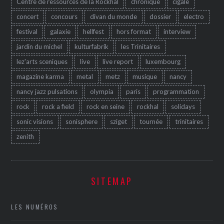
Centre de ressources de la Rockhal
chronique
cigale
concert
concours
divan du monde
dossier
electro
festival
galaxie
hellfest
hors format
interview
jardin du michel
kulturfabrik
les Trinitaires
lez'arts sceniques
live
live report
luxembourg
magazine karma
metal
metz
musique
nancy
nancy jazz pulsations
olympia
paris
programmation
rock
rock a field
rock en seine
rockhal
solidays
sonic visions
sonisphere
sziget
tournée
trinitaires
zenith
SITEMAP
LES NUMÉROS