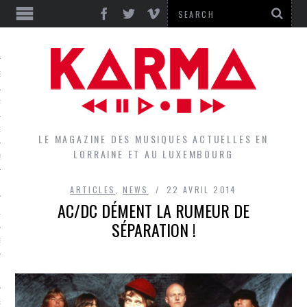
S
EPORTS
IEWS
LE MAGAZINE DES MUSIQUES ACTUELLES EN
LORRAINE ET AU LUXEMBOURG
QUES
ARTICLES
,
NEWS
22 AVRIL 2014
AC/DC DÉMENT LA RUMEUR DE
L
SÉPARATION !
DES GROUPES DU LOCAL
EZ LE LOCAL DU MAGAZINE
RS