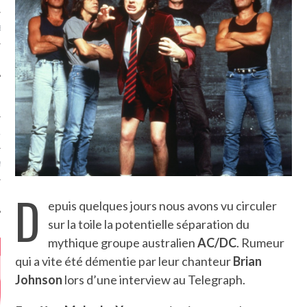
MÉROS
ATION
MENTS
D
T
epuis quelques jours nous avons vu circuler
sur la toile la potentielle séparation du
mythique groupe australien
AC/DC
. Rumeur
qui a vite été démentie par leur chanteur
Brian
Johnson
lors d’une interview au Telegraph.