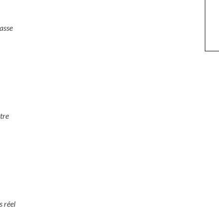
basse
tre
 réel