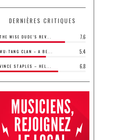
DERNIÈRES CRITIQUES
7.6
THE WISE DUDE’S REV...
5.4
WU-TANG CLAN – A BE...
6.8
VINCE STAPLES – HEL...