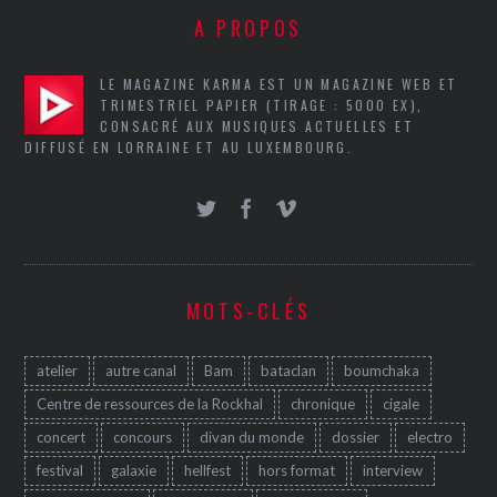
A PROPOS
LE MAGAZINE KARMA EST UN MAGAZINE WEB ET
TRIMESTRIEL PAPIER (TIRAGE : 5000 EX),
CONSACRÉ AUX MUSIQUES ACTUELLES ET
DIFFUSÉ EN LORRAINE ET AU LUXEMBOURG.
MOTS-CLÉS
atelier
autre canal
Bam
bataclan
boumchaka
Centre de ressources de la Rockhal
chronique
cigale
concert
concours
divan du monde
dossier
electro
festival
galaxie
hellfest
hors format
interview