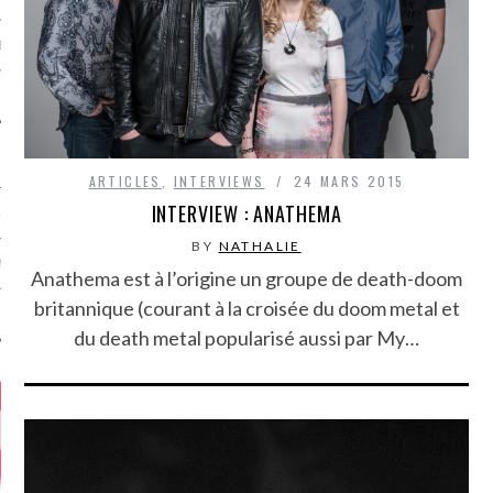
MÉROS
ARTICLES
,
INTERVIEWS
24 MARS 2015
INTERVIEW : ANATHEMA
ATION
BY
NATHALIE
MENTS
Anathema est à l’origine un groupe de death-doom
britannique (courant à la croisée du doom metal et
T
du death metal popularisé aussi par My…