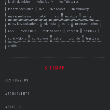
jardin du michel
kulturfabrik
les Trinitaires
lez'arts sceniques
live
live report
luxembourg
magazine karma
metal
metz
musique
nancy
nancy jazz pulsations
olympia
paris
programmation
rock
rock a field
rock en seine
rockhal
solidays
sonic visions
sonisphere
sziget
tournée
trinitaires
zenith
SITEMAP
LES NUMÉROS
ABONNEMENTS
ARTICLES