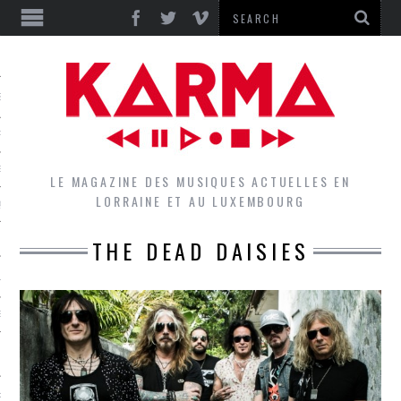
S
EPORTS
IEWS
LE MAGAZINE DES MUSIQUES ACTUELLES EN
LORRAINE ET AU LUXEMBOURG
QUES
THE DEAD DAISIES
L
DES GROUPES DU LOCAL
EZ LE LOCAL DU MAGAZINE
RS