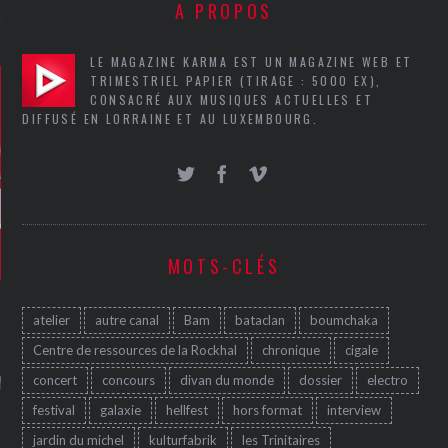
A PROPOS
LE MAGAZINE KARMA EST UN MAGAZINE WEB ET
TRIMESTRIEL PAPIER (TIRAGE : 5000 EX),
CONSACRÉ AUX MUSIQUES ACTUELLES ET
DIFFUSÉ EN LORRAINE ET AU LUXEMBOURG.
MOTS-CLÉS
atelier
autre canal
Bam
bataclan
boumchaka
Centre de ressources de la Rockhal
chronique
cigale
GAZINE KARMA –
MIER ANNIVERSAIRE
concert
concours
divan du monde
dossier
electro
festival
galaxie
hellfest
hors format
interview
jardin du michel
kulturfabrik
les Trinitaires