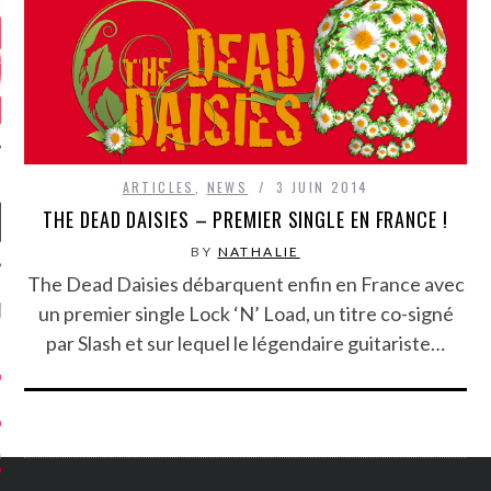
ARTICLES
,
NEWS
3 JUIN 2014
THE DEAD DAISIES – PREMIER SINGLE EN FRANCE !
BY
NATHALIE
The Dead Daisies débarquent enfin en France avec
NIÈRES CRITIQUES
un premier single Lock ‘N’ Load, un titre co-signé
par Slash et sur lequel le légendaire guitariste…
7.6
 DUDE’S REV...
5.4
CLAN – A BE...
6.8
APLES – HEL...