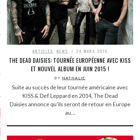
MÉROS
ARTICLES
,
NEWS
26 MARS 2015
THE DEAD DAISIES: TOURNÉE EUROPÉENNE AVEC KISS
ATION
ET NOUVEL ALBUM EN JUIN 2015 !
MENTS
BY
NATHALIE
Suite au succès de leur tournée américaine avec
T
KISS & Def Leppard en 2014, The Dead
Daisies annonce qu’ils seront de retour en Europe
au…