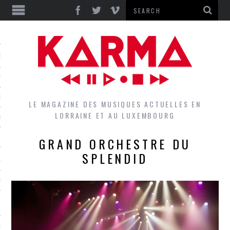
S
EPORTS
IEWS
LE MAGAZINE DES MUSIQUES ACTUELLES EN
LORRAINE ET AU LUXEMBOURG
QUES
GRAND ORCHESTRE DU
SPLENDID
L
DES GROUPES DU LOCAL
EZ LE LOCAL DU MAGAZINE
RS