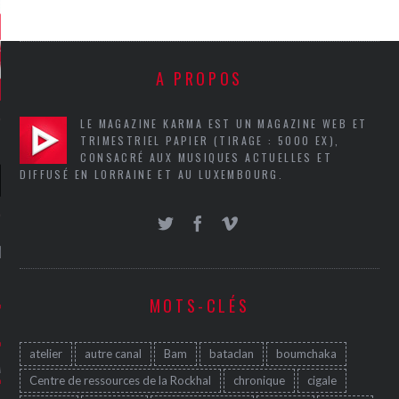
A PROPOS
LE MAGAZINE KARMA EST UN MAGAZINE WEB ET
TRIMESTRIEL PAPIER (TIRAGE : 5000 EX),
CONSACRÉ AUX MUSIQUES ACTUELLES ET
DIFFUSÉ EN LORRAINE ET AU LUXEMBOURG.
NIÈRES CRITIQUES
7.6
 DUDE’S REV...
MOTS-CLÉS
5.4
CLAN – A BE...
atelier
autre canal
Bam
bataclan
boumchaka
6.8
APLES – HEL...
Centre de ressources de la Rockhal
chronique
cigale