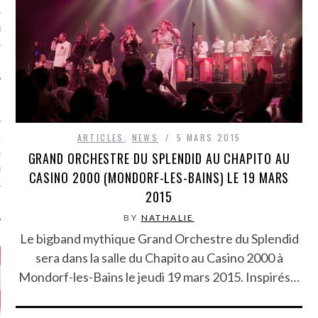
MÉROS
ARTICLES
,
NEWS
5 MARS 2015
ATION
GRAND ORCHESTRE DU SPLENDID AU CHAPITO AU
MENTS
CASINO 2000 (MONDORF-LES-BAINS) LE 19 MARS
2015
T
BY
NATHALIE
Le bigband mythique Grand Orchestre du Splendid
sera dans la salle du Chapito au Casino 2000 à
Mondorf-les-Bains le jeudi 19 mars 2015. Inspirés…