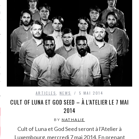
MÉROS
ATION
MENTS
T
ARTICLES
,
NEWS
5 MAI 2014
CULT OF LUNA ET GOD SEED – À L’ATELIER LE 7 MAI
2014
BY
NATHALIE
Cult of Luna et God Seed seront à l’Atelier à
Luxembourg, mercredi 7 mai 2014. En prenant