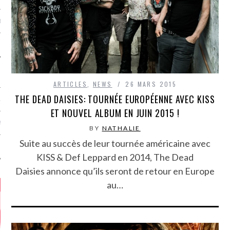
MÉROS
ARTICLES
,
NEWS
26 MARS 2015
THE DEAD DAISIES: TOURNÉE EUROPÉENNE AVEC KISS
ATION
ET NOUVEL ALBUM EN JUIN 2015 !
MENTS
BY
NATHALIE
Suite au succès de leur tournée américaine avec
T
KISS & Def Leppard en 2014, The Dead
Daisies annonce qu’ils seront de retour en Europe
au…