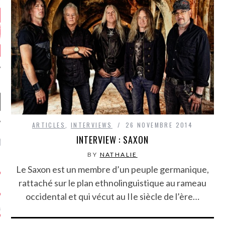
ARTICLES
,
INTERVIEWS
26 NOVEMBRE 2014
INTERVIEW : SAXON
NIÈRES CRITIQUES
BY
NATHALIE
7.6
 DUDE’S REV...
Le Saxon est un membre d’un peuple germanique,
rattaché sur le plan ethnolinguistique au rameau
5.4
CLAN – A BE...
occidental et qui vécut au IIe siècle de l’ère…
6.8
APLES – HEL...