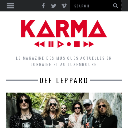
S
EPORTS
IEWS
LE MAGAZINE DES MUSIQUES ACTUELLES EN
LORRAINE ET AU LUXEMBOURG
QUES
DEF LEPPARD
L
DES GROUPES DU LOCAL
EZ LE LOCAL DU MAGAZINE
RS