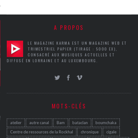
A PROPOS
LE MAGAZINE KARMA EST UN MAGAZINE WEB ET
TRIMESTRIEL PAPIER (TIRAGE : 5000 EX),
CONSACRÉ AUX MUSIQUES ACTUELLES ET
DIFFUSÉ EN LORRAINE ET AU LUXEMBOURG.
MOTS-CLÉS
GAZINE KARMA –
MIER ANNIVERSAIRE
atelier
autre canal
Bam
bataclan
boumchaka
Centre de ressources de la Rockhal
chronique
cigale