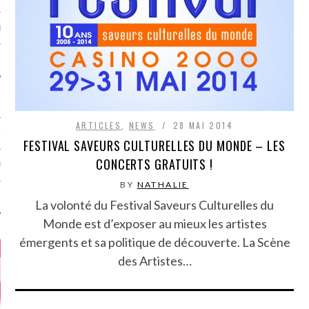
MÉROS
ARTICLES
,
NEWS
28 MAI 2014
ATION
FESTIVAL SAVEURS CULTURELLES DU MONDE – LES
CONCERTS GRATUITS !
MENTS
BY
NATHALIE
T
La volonté du Festival Saveurs Culturelles du
Monde est d’exposer au mieux les artistes
émergents et sa politique de découverte. La Scène
des Artistes…