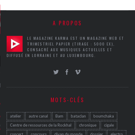
A PROPOS
LE MAGAZINE KARMA EST UN MAGAZINE WEB ET
TRIMESTRIEL PAPIER (TIRAGE : 5000 EX),
CONSACRÉ AUX MUSIQUES ACTUELLES ET
DIFFUSÉ EN LORRAINE ET AU LUXEMBOURG.
NIÈRES CRITIQUES
MOTS-CLÉS
7.6
 DUDE’S REV...
5.4
CLAN – A BE...
atelier
autre canal
Bam
bataclan
boumchaka
6.8
APLES – HEL...
Centre de ressources de la Rockhal
chronique
cigale
concert
concours
divan du monde
dossier
electro