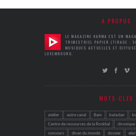
A PROPOS
LE MAGAZINE KARMA EST UN MAG
TRIMESTRIEL PAPIER (TIRAGE : 
MUSIQUES ACTUELLES ET DIFFUSÉ
LUXEMBOURG.
MOTS-CLÉS
atelier
autre canal
Bam
bataclan
b
Centre de ressources de la Rockhal
chronique
concours
divan du monde
dossier
elec