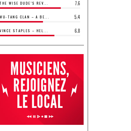
7.6
THE WISE DUDE’S REV...
5.4
WU-TANG CLAN – A BE...
6.8
VINCE STAPLES – HEL...