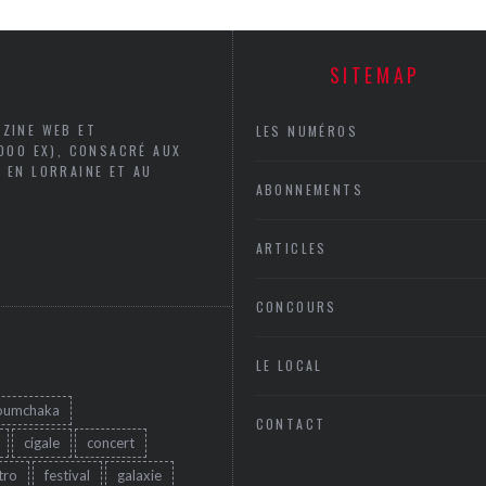
SITEMAP
AZINE WEB ET
LES NUMÉROS
5000 EX), CONSACRÉ AUX
 EN LORRAINE ET AU
ABONNEMENTS
ARTICLES
CONCOURS
LE LOCAL
oumchaka
CONTACT
cigale
concert
tro
festival
galaxie