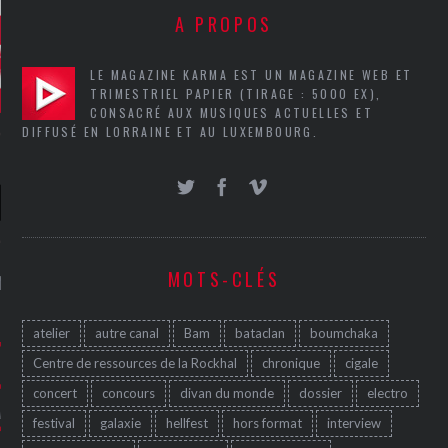
A PROPOS
LE MAGAZINE KARMA EST UN MAGAZINE WEB ET
TRIMESTRIEL PAPIER (TIRAGE : 5000 EX),
CONSACRÉ AUX MUSIQUES ACTUELLES ET
DIFFUSÉ EN LORRAINE ET AU LUXEMBOURG.
MOTS-CLÉS
NIÈRES CRITIQUES
7.6
 DUDE’S REV...
atelier
autre canal
Bam
bataclan
boumchaka
Centre de ressources de la Rockhal
chronique
cigale
5.4
CLAN – A BE...
concert
concours
divan du monde
dossier
electro
6.8
APLES – HEL...
festival
galaxie
hellfest
hors format
interview