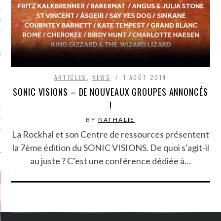
MÉROS
ARTICLES
,
NEWS
1 AOÛT 2014
SONIC VISIONS – DE NOUVEAUX GROUPES ANNONCÉS
ATION
!
MENTS
BY
NATHALIE
La Rockhal et son Centre de ressources présentent
T
la 7ème édition du SONIC VISIONS. De quoi s’agit-il
au juste ? C’est une conférence dédiée à…