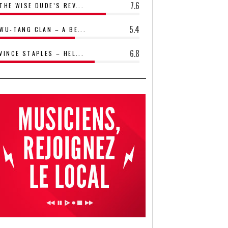
7.6
THE WISE DUDE’S REV...
5.4
WU-TANG CLAN – A BE...
6.8
VINCE STAPLES – HEL...