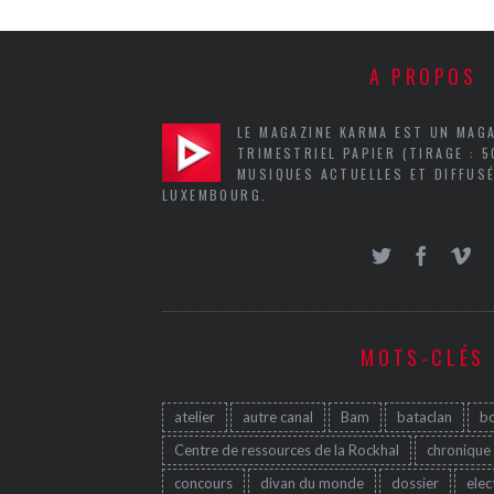
A PROPOS
LE MAGAZINE KARMA EST UN MAG
TRIMESTRIEL PAPIER (TIRAGE : 
MUSIQUES ACTUELLES ET DIFFUSÉ
LUXEMBOURG.
MOTS-CLÉS
atelier
autre canal
Bam
bataclan
b
Centre de ressources de la Rockhal
chronique
concours
divan du monde
dossier
elec