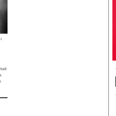
14
tait
s
e