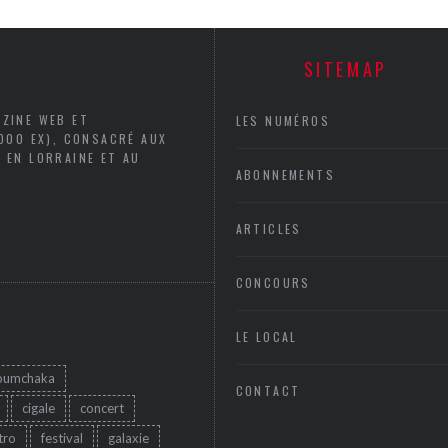
SITEMAP
AZINE WEB ET
LES NUMÉROS
5000 EX), CONSACRÉ AUX
 EN LORRAINE ET AU
ABONNEMENTS
ARTICLES
CONCOURS
LE LOCAL
oumchaka
CONTACT
cigale
concert
tro
festival
galaxie