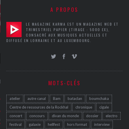
A PROPOS
LE MAGAZINE KARMA EST UN MAGAZINE WEB ET
TRIMESTRIEL PAPIER (TIRAGE : 5000 EX),
CONSACRÉ AUX MUSIQUES ACTUELLES ET
DIFFUSÉ EN LORRAINE ET AU LUXEMBOURG.
NIÈRES CRITIQUES
MOTS-CLÉS
7.6
 DUDE’S REV...
atelier
autre canal
Bam
bataclan
boumchaka
5.4
CLAN – A BE...
Centre de ressources de la Rockhal
chronique
cigale
concert
concours
divan du monde
dossier
electro
6.8
APLES – HEL...
festival
galaxie
hellfest
hors format
interview