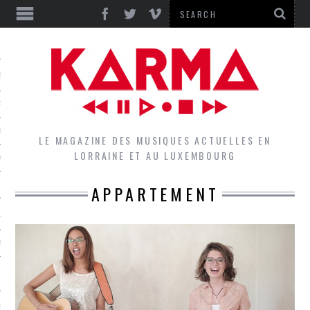
S
EPORTS
IEWS
LE MAGAZINE DES MUSIQUES ACTUELLES EN
LORRAINE ET AU LUXEMBOURG
QUES
APPARTEMENT
L
DES GROUPES DU LOCAL
EZ LE LOCAL DU MAGAZINE
RS