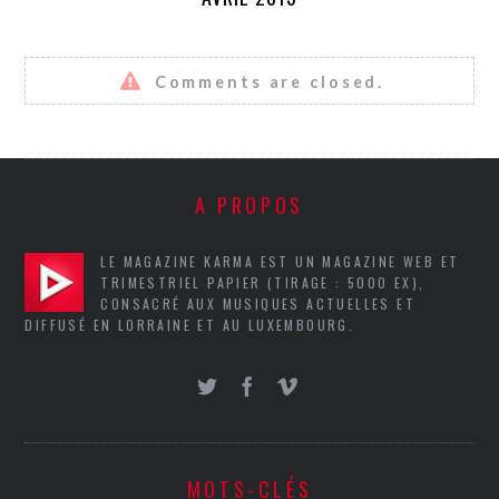
Comments are closed.
A PROPOS
LE MAGAZINE KARMA EST UN MAGAZINE WEB ET
TRIMESTRIEL PAPIER (TIRAGE : 5000 EX),
CONSACRÉ AUX MUSIQUES ACTUELLES ET
DIFFUSÉ EN LORRAINE ET AU LUXEMBOURG.
MOTS-CLÉS