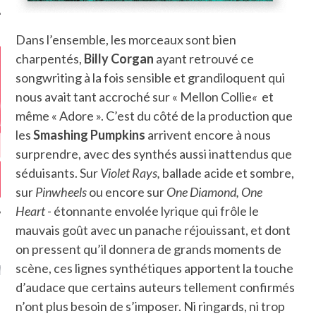
Dans l’ensemble, les morceaux sont bien
charpentés,
Billy Corgan
ayant retrouvé ce
songwriting à la fois sensible et grandiloquent qui
nous avait tant accroché sur « Mellon Collie
«
et
même « Adore ». C’est du côté de la production que
les
Smashing Pumpkins
arrivent encore à nous
surprendre, avec des synthés aussi inattendus que
séduisants. Sur
Violet Rays,
ballade acide et sombre,
sur
Pinwheels
ou encore sur
One Diamond, One
Heart
- étonnante envolée lyrique qui frôle le
mauvais goût avec un panache réjouissant, et dont
on pressent qu’il donnera de grands moments de
GAZINE KARMA –
scène, ces lignes synthétiques apportent la touche
MIER ANNIVERSAIRE
d’audace que certains auteurs tellement confirmés
n’ont plus besoin de s’imposer. Ni ringards, ni trop