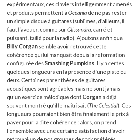
expérimentaux, ces claviers intelligemment amenés
et produits permettent à
Oceania
de ne pas rester
un simple disque à guitares (sublimes, d’ailleurs, il
faut l’avouer, comme sur
Glissandra
, carré et
puissant, taillé pour la radio). Ajoutons enfin que
Billy Corgan
semble avoir retrouvé cette
cohérence qui lui manquait depuis la reformation
ÉSEAUX SOCIAUX
configurée des
Smashing Pumpkins.
Il y a certes
quelques longueurs en la présence d’une piste ou
deux. Certaines parenthèses de guitares
acoustiques sont agréables mais ne sont jamais
qu’un exercice mélodique dont
Corgan
a déjà
souvent montré qu’il le maîtrisait (
The Celestial
). Ces
longueurs pourraient bien être finalement le prix à
payer pour la dite cohérence : alors, on prend
l’ensemble avec une certaine satisfaction d’avoir
retrouvé un de nos groupes de rock préférés.