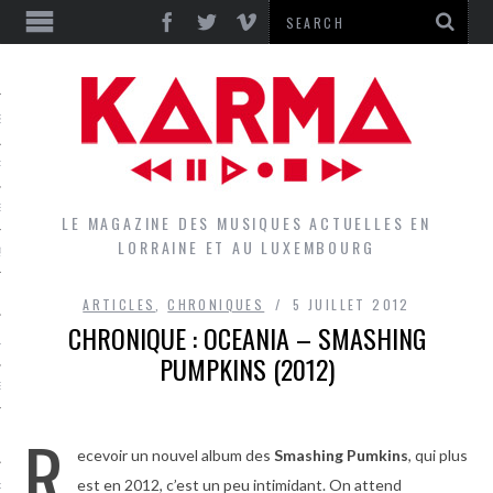
S
EPORTS
IEWS
LE MAGAZINE DES MUSIQUES ACTUELLES EN
LORRAINE ET AU LUXEMBOURG
QUES
ARTICLES
,
CHRONIQUES
5 JUILLET 2012
CHRONIQUE : OCEANIA – SMASHING
L
PUMPKINS (2012)
DES GROUPES DU LOCAL
R
EZ LE LOCAL DU MAGAZINE
ecevoir un nouvel album des
Smashing Pumkins
, qui plus
est en 2012, c’est un peu intimidant. On attend
RS