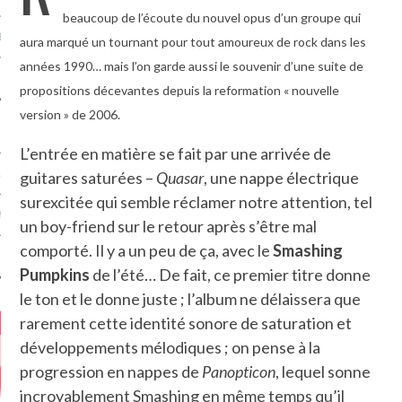
beaucoup de l’écoute du nouvel opus d’un groupe qui
MÉROS
aura marqué un tournant pour tout amoureux de rock dans les
années 1990… mais l’on garde aussi le souvenir d’une suite de
propositions décevantes depuis la reformation « nouvelle
version » de 2006.
L’entrée en matière se fait par une arrivée de
guitares saturées –
Quasar
, une nappe électrique
ATION
surexcitée qui semble réclamer notre attention, tel
MENTS
un boy-friend sur le retour après s’être mal
comporté. Il y a un peu de ça, avec le
Smashing
T
Pumpkins
de l’été… De fait, ce premier titre donne
le ton et le donne juste ; l’album ne délaissera que
rarement cette identité sonore de saturation et
développements mélodiques ; on pense à la
progression en nappes de
Panopticon
, lequel sonne
incroyablement Smashing en même temps qu’il