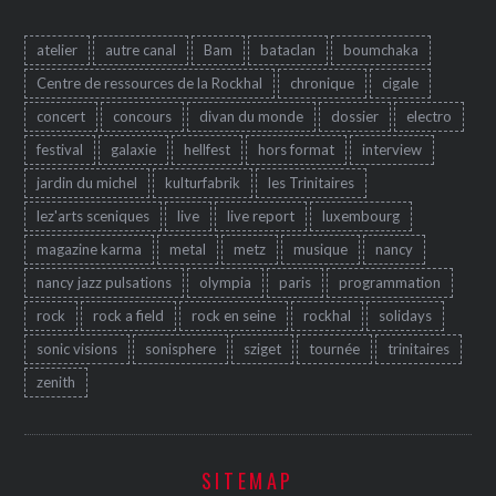
atelier
autre canal
Bam
bataclan
boumchaka
Centre de ressources de la Rockhal
chronique
cigale
concert
concours
divan du monde
dossier
electro
festival
galaxie
hellfest
hors format
interview
jardin du michel
kulturfabrik
les Trinitaires
lez'arts sceniques
live
live report
luxembourg
magazine karma
metal
metz
musique
nancy
nancy jazz pulsations
olympia
paris
programmation
rock
rock a field
rock en seine
rockhal
solidays
sonic visions
sonisphere
sziget
tournée
trinitaires
zenith
SITEMAP