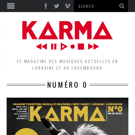
S
EPORTS
IEWS
LE MAGAZINE DES MUSIQUES ACTUELLES EN
LORRAINE ET AU LUXEMBOURG
QUES
NUMÉRO 0
L
DES GROUPES DU LOCAL
EZ LE LOCAL DU MAGAZINE
RS